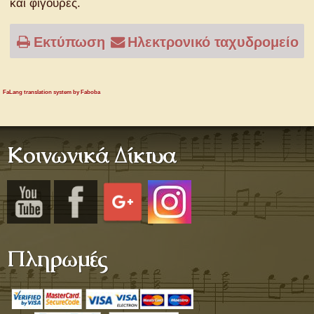
και φιγούρες.
Εκτύπωση
Ηλεκτρονικό ταχυδρομείο
FaLang translation system by Faboba
Κοινωνικά Δίκτυα
Πληρωμές