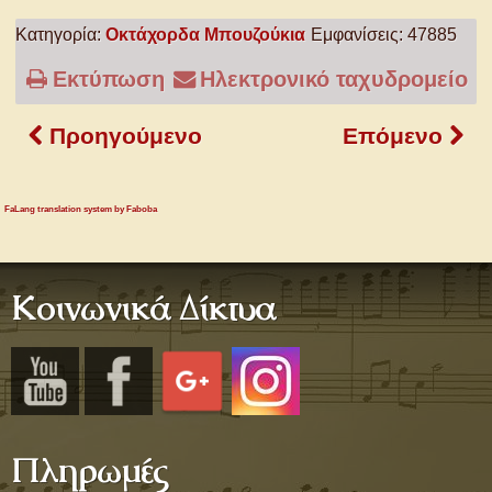
Κατηγορία:
Οκτάχορδα Μπουζούκια
Εμφανίσεις: 47885
Εκτύπωση
Ηλεκτρονικό ταχυδρομείο
Προηγούμενο
Επόμενο
FaLang translation system by Faboba
Κοινωνικά Δίκτυα
Πληρωμές