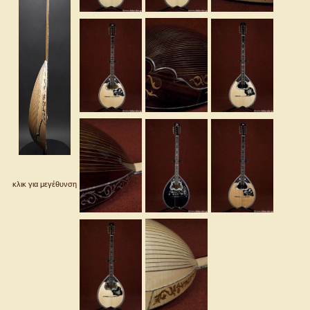
κλικ για μεγέθυνση