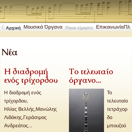
Μουσικά Όργανα
Επικοινωνία
Πλ
Αρχική
Ποιοι είμαστε
Νέα
Η διαδρομή
Το τελευταίο
ενός τρίχορδου
όργανο...
Η διαδρομή ενός
Το
τρίχορδου,
τελευταίο
Ηλίας Βελλής,Μανώλης
τετράχορ
Λιδάκης,Γεράσιμος
δο
Ανδρεάτος...
μπουζού