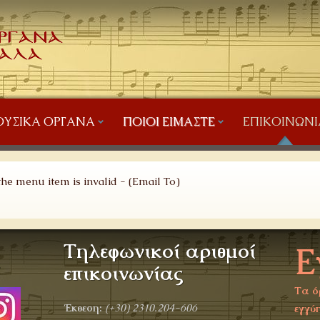
ΥΣΙΚΆ ΌΡΓΑΝΑ
ΠΟΙΟΙ ΕΊΜΑΣΤΕ
ΕΠΙΚΟΙΝΩΝΊ
he menu item is invalid - (Email To)
Τηλεφωνικοί αριθμοί
Ε
α
επικοινωνίας
Τα ό
Έκθεση:
(+30)
2310.204-606
εγγύη