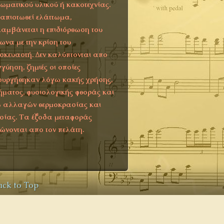
τωματικού υλικού ή κακοτεχνίας.
ιαπιστωθεί ελάττωμα,
αμβάνεται η επιδιόρθωση του
ωνα με την κρίση του
σκευαστή. Δεν καλύπτονται απο
γγύηση, ζημιές οι οποίες
ουργήθηκαν λόγω κακής χρήσης,
ήματος, φυσιολογικής φθοράς και
 αλλαγών θερμοκρασίας και
σίας. Τα έξοδα μεταφοράς
ώνονται απο τον πελάτη.
ack to Top