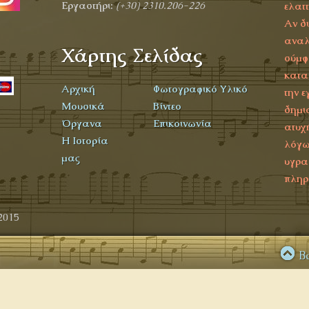
Εργαστήρι:
(+30) 2310.206-226
ελατ
Αν δ
αναλ
Χάρτης Σελίδας
σύμφ
κατα
Αρχική
Φωτογραφικό Υλικό
την ε
Μουσικά
Βίντεο
δημι
Όργανα
Επικοινωνία
ατυχ
Η Ιστορία
λόγω
μας
υγρα
πληρ
2015
B