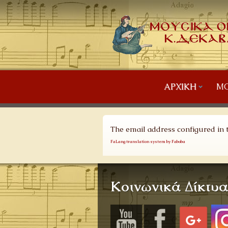
ΑΡΧΙΚΉ
ΜΟ
The email address configured in t
FaLang translation system by Faboba
Κοινωνικά Δίκτυ