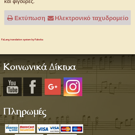
και φιγούρες.
Εκτύπωση
Ηλεκτρονικό ταχυδρομείο
FaLang translation system by Faboba
Κοινωνικά Δίκτυα
Πληρωμές