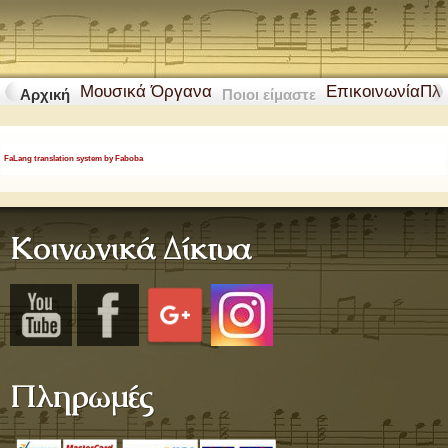
Μουσικά Όργανα
Επικοινωνία
Πλ
Αρχική
Ποιοι είμαστε
FaLang translation system by Faboba
Κοινωνικά Δίκτυα
Πληρωμές